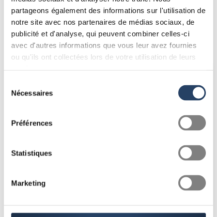
partageons également des informations sur l'utilisation de
notre site avec nos partenaires de médias sociaux, de
publicité et d'analyse, qui peuvent combiner celles-ci
avec d'autres informations que vous leur avez fournies
ou qu'ils ont collectées lors de votre utilisation de leurs
services.
Sélection
Panorama
Nécessaires
du
consentement
Le « Panorama » offre un aperçu
actuel détaillé des chiffres et des faits
Préférences
de l’industrie MEM suisse.…
Statistiques
En savoir plus
Marketing