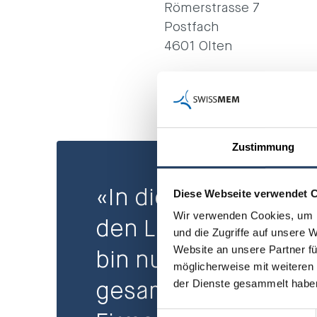
Römerstrasse 7
Postfach
4601 Olten
Zustimmung
«In diesem Jahr abso
Diese Webseite verwendet 
Wir verwenden Cookies, um I
den Lehrgang für Lo
und die Zugriffe auf unsere 
Website an unsere Partner fü
bin nun verantwortli
möglicherweise mit weiteren
der Dienste gesammelt habe
gesamte Logistik in 
Einwilligungsauswahl