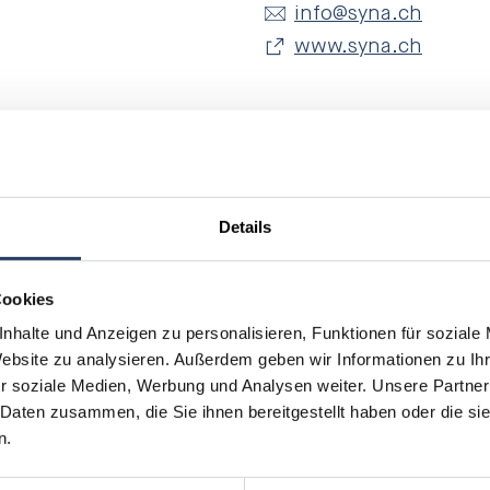
info
@syna.ch
www.syna.ch
Details
lvierte ich
Cookies
nhalte und Anzeigen zu personalisieren, Funktionen für soziale
gistik und
Website zu analysieren. Außerdem geben wir Informationen zu I
r soziale Medien, Werbung und Analysen weiter. Unsere Partner
ch für die
 Daten zusammen, die Sie ihnen bereitgestellt haben oder die s
n.
unserer